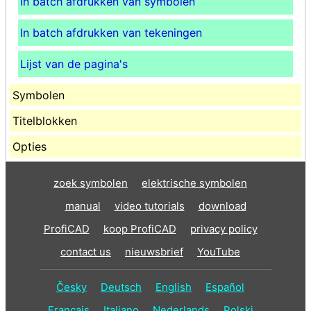
In batch afdrukken van symbolen
In batch afdrukken van tekeningen
Lijst van de pagina's
Symbolen
Titelblokken
Opties
zoek symbolen
elektrische symbolen
manual
video tutorials
download
ProfiCAD
koop ProfiCAD
privacy policy
contact us
nieuwsbrief
YouTube
Česky
Deutsch
English
Español
Français
Italiano
Nederlands
Polski