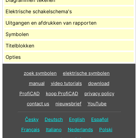
Elektrische schakelschema's
Uitgangen en afdrukken van rapporten
Symbolen
Titelblokken
Opties
zoek symbolen
elektrische symbolen
manual
video tutorials
download
ProfiCAD
koop ProfiCAD
privacy policy
contact us
nieuwsbrief
YouTube
Česky
Deutsch
English
Español
Français
Italiano
Nederlands
Polski